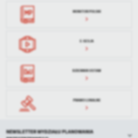
treści w postaci wiadomości, ofert, komunikatów mediów
społecznościowych.
MONITOR POLSKI
E-SESJA
DZIENNIK USTAW
PRAWO LOKALNE
NEWSLETTER WYDZIAŁU PLANOWANIA