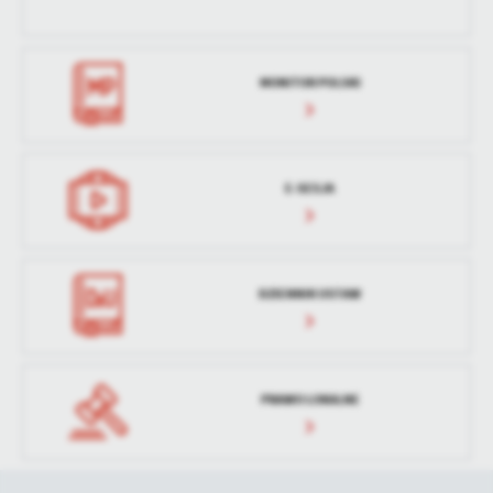
treści w postaci wiadomości, ofert, komunikatów mediów
społecznościowych.
MONITOR POLSKI
E-SESJA
DZIENNIK USTAW
PRAWO LOKALNE