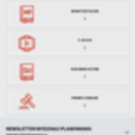
treści w postaci wiadomości, ofert, komunikatów mediów
społecznościowych.
MONITOR POLSKI
E-SESJA
DZIENNIK USTAW
PRAWO LOKALNE
NEWSLETTER WYDZIAŁU PLANOWANIA