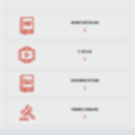
treści w postaci wiadomości, ofert, komunikatów mediów
społecznościowych.
MONITOR POLSKI
E-SESJA
DZIENNIK USTAW
PRAWO LOKALNE