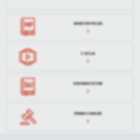
treści w postaci wiadomości, ofert, komunikatów mediów
społecznościowych.
MONITOR POLSKI
E-SESJA
DZIENNIK USTAW
PRAWO LOKALNE